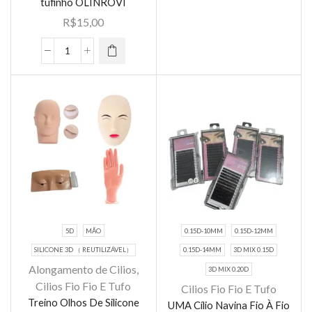
tufinho OLINROVI
tem várias
quantidade
R$
15,00
variantes.
As opções
Kit
podem ser
extensão
escolhidas
de
na página
cílios
do
tufinho
produto
OLINROVI
quantidade
5D
MÃO
0.15D-10MM
0.15D-12MM
SILICONE 3D （ REUTILIZÁVEL）
0.15D-14MM
3D MIX 0.15D
Alongamento de Cilios
,
3D MIX 0.20D
Cilios Fio Fio E Tufo
Cilios Fio Fio E Tufo
Este
Este
Treino Olhos De Silicone
UMA Cílio Navina Fio À Fio
produto
produto