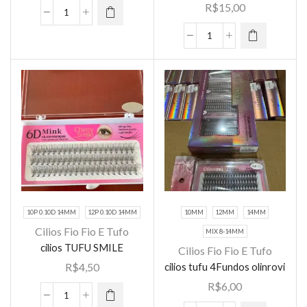
As opções
R$
15,00
variantes.
Cílios
podem ser
As opções
Tufo
escolhidas
cilios
podem ser
Tufinho
na página
TUFU
escolhidas
3d
do
CHERRY
na página
Navina
produto
SMILE
do
Natural
GRANDE
produto
Sem
quantidade
Nó
6
Fios
0.10D
quantidade
10P 0.10D 14MM
12P 0.10D 14MM
10MM
12MM
14MM
Este
Cilios Fio Fio E Tufo
MIX 8-14MM
produto
Este
cilios TUFU SMILE
Cilios Fio Fio E Tufo
tem várias
produto
cilios tufu 4Fundos olinrovi
R$
4,50
variantes.
tem várias
R$
6,00
As opções
variantes.
cilios
podem ser
As opções