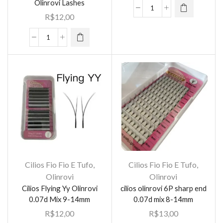
As opções
Olinrovi Lashes
Cílios
podem ser
R$
12,00
Fio
escolhidas
A
na página
Cílios
Fio
do
Extensões
-
produto
2D
Mingjie
Tipo
quantidade
UU
|
0.07D
Mix
8–
15mm
|
Cilios Fio Fio E Tufo
,
Cilios Fio Fio E Tufo
,
Volume
Olinrovi
Olinrovi
Natural
Cilios Flying Yy Olinrovi
cilios olinrovi 6P sharp end
e
0.07d Mix 9-14mm
0.07d mix 8-14mm
Leve
R$
12,00
R$
13,00
|