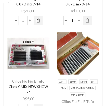
0.07D mix 9-14
0.07D mix 9-14
R$
17,00
R$
18,00
Cílios
Cílios
W4D
W5D
Flying
Flying
olinrovi
olinrovi
0.07D
0.07D
mix
mix
9-
9-
14
14
quantidade
quantidade
Cilios Fio Fio E Tufo
10MM
11MM
12MM
8MM
Cilios Y MIX NEW SHOW
9MM
MARROM MIX 8-14MM
7c
MIX 8-14MM
R$
5,00
Cilios Fio Fio E Tufo
Este