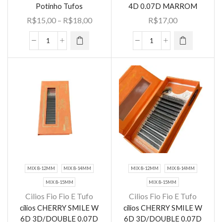
Potinho Tufos
4D 0.07D MARROM
tem várias
tem várias
Faixa
R$
15,00
–
R$
18,00
R$
17,00
variantes.
variantes.
de
As opções
As opções
preço:
12unidades
cilios
podem ser
podem ser
R$15,00
Cílios
CHERRY
escolhidas
escolhidas
através
Tufinho
SMILE
na página
na página
R$18,00
Potinho
W
do
do
Tufos
4D
produto
produto
quantidade
0.07D
MARROM
quantidade
MIX 8-12MM
MIX 8-14MM
MIX 8-12MM
MIX 8-14MM
MIX 8-15MM
MIX 8-15MM
Cilios Fio Fio E Tufo
Cilios Fio Fio E Tufo
Este
cilios CHERRY SMILE W
cilios CHERRY SMILE W
Este
produto
6D 3D/DOUBLE 0.07D
6D 3D/DOUBLE 0.07D
produto