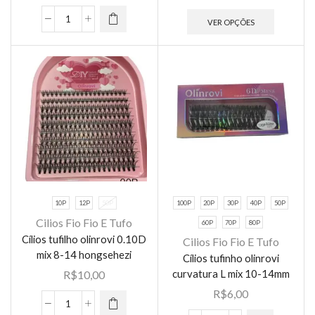
Este
As opções
produto
VER OPÇÕES
cilios
podem ser
tem
olinrovi
escolhidas
várias
W
na página
variante
6D
do
As
3D/DOUBLE
produto
opções
0.07D
podem
quantidade
ser
escolhid
na
página
10P
12P
50P
100P
20P
30P
40P
50P
do
Cilios Fio Fio E Tufo
60P
70P
80P
produto
Este
Cílios tufilho olinrovi 0.10D
Cilios Fio Fio E Tufo
produto
Este
mix 8-14 hongsehezi
Cílios tufinho olinrovi
tem várias
produto
curvatura L mix 10-14mm
R$
10,00
variantes.
tem várias
R$
6,00
As opções
variantes.
Cílios
podem ser
As opções