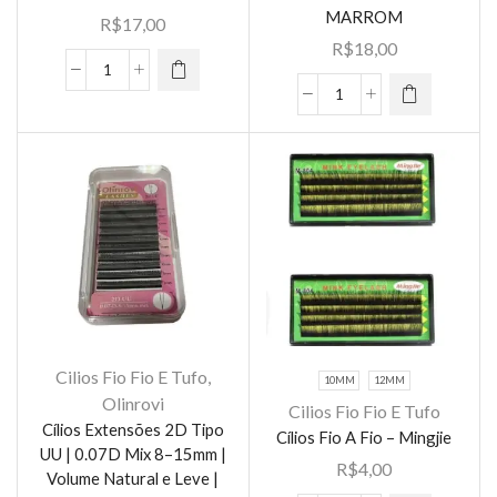
tem várias
MARROM
R$
17,00
tem várias
variantes.
R$
18,00
variantes.
As opções
As opções
cilios
podem ser
cilios
podem ser
CHERRY
escolhidas
CHERRY
escolhidas
SMILE
na página
SMILE
na página
W
do
W
do
6D
produto
6D
produto
3D/DOUBLE
3D/DOUBLE
0.07D
0.07D
quantidade
MARROM
quantidade
Cilios Fio Fio E Tufo
,
10MM
12MM
Este
Olinrovi
Cilios Fio Fio E Tufo
produto
Cílios Extensões 2D Tipo
Cílios Fio A Fio – Mingjie
tem várias
UU | 0.07D Mix 8–15mm |
R$
4,00
variantes.
Volume Natural e Leve |