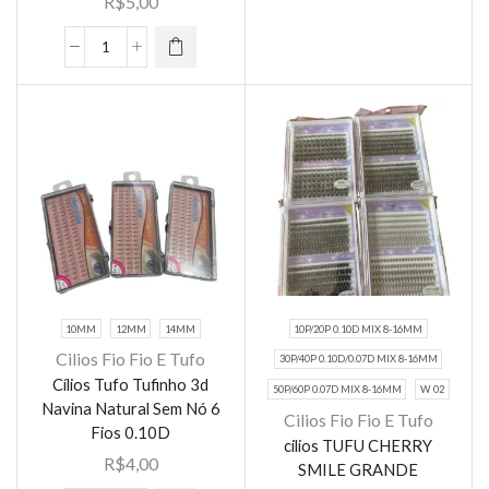
R$
5,00
tufo
escolhidas
variantes.
new
na página
As opções
show
do
Cilios
podem ser
quantidade
produto
Tufinho
escolhidas
olinrovi
na página
mix
do
8-
produto
12mm
quantidade
10MM
12MM
14MM
10P/20P 0.10D MIX 8-16MM
Cilios Fio Fio E Tufo
30P/40P 0.10D/0.07D MIX 8-16MM
Cílios Tufo Tufinho 3d
Este
50P/60P 0.07D MIX 8-16MM
W 02
Navina Natural Sem Nó 6
produto
Cilios Fio Fio E Tufo
Este
Fios 0.10D
tem várias
cilios TUFU CHERRY
produto
R$
4,00
variantes.
SMILE GRANDE
tem várias