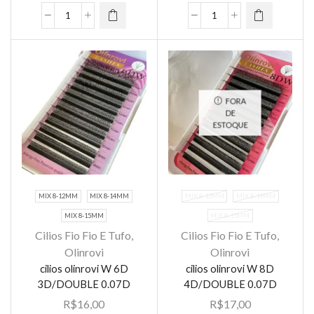
Olinrovi
Cilios
cilios
Lashes
Flying
olinrovi
quantidade
Yy
6P
Olinrovi
sharp
0.07d
end
FORA
Mix
0.07d
DE
9-
mix
ESTOQUE
14mm
8-
quantidade
14mm
quantidade
MIX 8-12MM
MIX 8-14MM
MIX 8-12MM
MIX 8-14MM
MIX 8-15MM
MIX 8-15MM
Cilios Fio Fio E Tufo
,
Cilios Fio Fio E Tufo
,
Olinrovi
Olinrovi
Este
cilios olinrovi W 6D
cilios olinrovi W 8D
produto
3D/DOUBLE 0.07D
4D/DOUBLE 0.07D
tem várias
R$
16,00
R$
17,00
variantes.