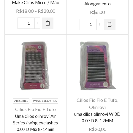
Make Cílios Micro / Mão
Alongamento
tem várias
tem várias
Faixa
R$
18,00
–
R$
28,00
R$
6,00
variantes.
variantes.
de
As opções
As opções
preço:
Treino
podem ser
UMA
podem ser
R$18,00
Olhos
escolhidas
Cílio
escolhidas
através
De
na página
Navina
na página
R$28,00
Silicone
do
Fio
do
Make
produto
À
produto
Cílios
Fio
Micro
Alongamento
/
quantidade
Mão
quantidade
Cilios Fio Fio E Tufo
,
AIR SERIES
WING EYELASHES
Olinrovi
Cilios Fio Fio E Tufo
uma cilios olinrovi W 3D
Uma cilios olinrovi Air
Este
0.07D 8-12MM
Series / wing eyelashes
produto
R$
20,00
0.07D Mix 8-14mm
tem várias