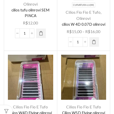
Olinrovi
Este
CURVATURA LU(M)
cilios tufu olinrovi SEM
produto
Cilios Fio Fio E Tufo
,
Este
PINCA
tem várias
Olinrovi
produto
R$
12,00
variantes.
cilios W 4D 0.07D olinrovi
tem várias
As opções
Faixa
R$
15,00
–
R$
16,00
variantes.
cilios
podem ser
de
As opções
tufu
escolhidas
preço:
cilios
podem ser
olinrovi
na página
R$15,0
W
escolhidas
SEM
do
através
4D
na página
PINCA
produto
R$16,0
0.07D
do
quantidade
olinrovi
produto
quantidade
Cilios Fio Fio E Tufo
Cilios Fio Fio E Tufo
Cílios W4D Flying olinrovi
Cílios W5D Flying olinrovi