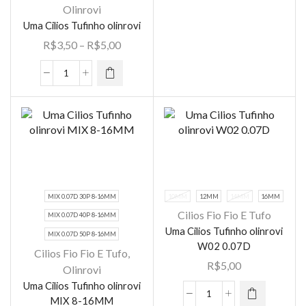
Olinrovi
produto
Uma Cilios Tufinho olinrovi
tem várias
Faixa
R$
3,50
–
R$
5,00
variantes.
de
As opções
preço:
Uma
podem ser
R$3,50
Cilios
escolhidas
através
Tufinho
na página
R$5,00
olinrovi
do
quantidade
produto
MIX 0.07D 30P 8-16MM
10MM
12MM
14MM
16MM
Cilios Fio Fio E Tufo
MIX 0.07D 40P 8-16MM
Este
Uma Cilios Tufinho olinrovi
produto
MIX 0.07D 50P 8-16MM
W02 0.07D
tem várias
Cilios Fio Fio E Tufo
,
R$
5,00
variantes.
Olinrovi
Este
As opções
Uma Cilios Tufinho olinrovi
produto
MIX 8-16MM
Uma
podem ser