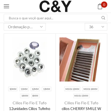
0
Search
input
Products
per
page
10MM
11MM
12MM
13MM
MIX 8-12MM
MIX 8-14MM
14MM
8MM
MIX 8-15MM
Cilios Fio Fio E Tufo
Cilios Fio Fio E Tufo
Este
Este
12unidades Cílios Tufinho
cilios CHERRY SMILE W
produto
produto