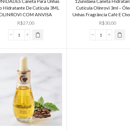
NIDADES Caneta Para Unhas
12unidaea Caneta Hidratan
o Hidratante De Cutícula 3ML
Cutícula Olínrovi 3ml – Ól
OLINROVI COM ANVISA
Unhas Fragrância Café E Cho
R$
27,00
R$
30,00
12UNIDADES
12unidaea
Caneta
Caneta
Para
Hidratante
Unhas
De
Óleo
Cutícula
Hidratante
Olínrovi
De
3ml
Cutícula
-
3ML
Óleo
OLINROVI
De
COM
Unhas
ANVISA
Fragrância
quantidade
Café
E