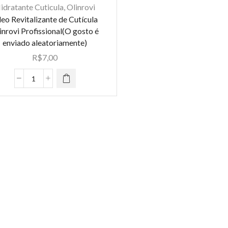
idratante Cuticula
,
Olinrovi
Chocolate
eo Revitalizante de Cutícula
quantidade
inrovi Profissional(O gosto é
enviado aleatoriamente)
R$
7,00
Óleo
Revitalizante
de
Cutícula
Olinrovi
Profissional(O
gosto
é
enviado
aleatoriamente)
quantidade