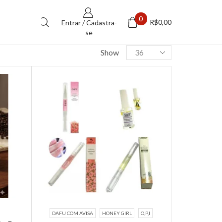
0
R$
0,00
Entrar / Cadastra-
se
Products
Show
per
page
DAFU COM AVISA
HONEY GIRL
O,P,I