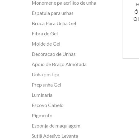
Monomer e pa acrilico de unha
H
Ól
Espatula para unhas
Ol
Broca Para Unha Gel
Fibra de Gel
Molde de Gel
Decoracao de Unhas
Apoio de Braço Almofada
Unha postiça
Prep unha Gel
Luminaria
Escovo Cabelo
Pigmento
Esponja de maquiagem
Sutiã Adesivo Levanta