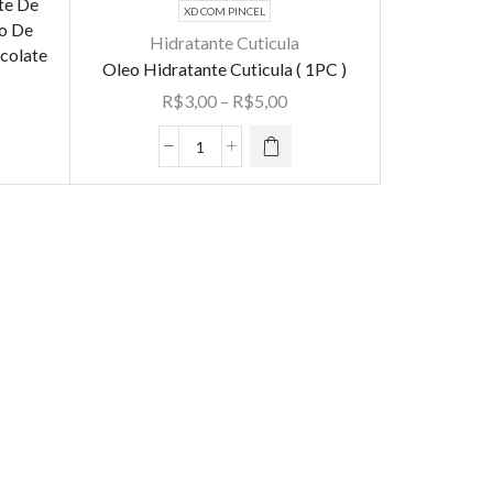
te De
XD COM PINCEL
Este
eo De
Hidratante Cuticula
produto
colate
Oleo Hidratante Cuticula ( 1PC )
tem várias
Faixa
R$
3,00
–
R$
5,00
variantes.
de
As opções
preço:
Oleo
podem ser
R$3,00
Hidratante
escolhidas
através
Cuticula
na página
R$5,00
(
do
1PC
produto
)
quantidade