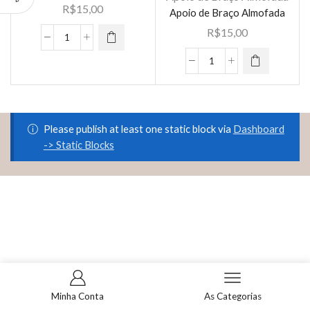
produto
R$
15,00
variantes.
Apoio de Braço Almofada
tem várias
As opções
R$
15,00
variantes.
Apoio
podem ser
As opções
Almofadado
escolhidas
Apoio
podem ser
Para
na página
de
escolhidas
Mãos
do
Braço
na página
colorido
produto
Almofada
do
quantidade
Please publish at least one static block via
Dashboard
quantidade
produto
-> Static Blocks
Minha Conta
As Categorias