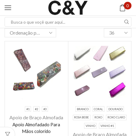
0
Search
input
Products
per
page
#1
#2
#3
BRANCO
CORAL
DOURADO
Apoio de Braço Almofada
ROSA BEBE
ROXO
ROXO CLARO
Este
Apoio Almofadado Para
produto
VINHO
VINHO #1
Este
Mãos colorido
tem várias
Apoio de Braço Almofada