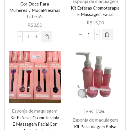
Esponja de maquiagem
Este
De
Cor Doce Para
Pele
Kit Esferas Cromoterapia
produto
Mulheres，ModaPresilhas
Coloração
quantidade
E Massagem Facial
Laterais
tem várias
quantidade
R$
15,00
variantes.
R$
3,50
As opções
Kit
podem ser
Kit
Esferas
escolhidas
30
Cromoterapia
na página
Peças
E
do
Grampos
Massagem
produto
De
Facial
Cabelo
quantidade
Estrela
Dopamina
Cor
Doce
Para
Esponja de maquiagem
PINK
AZUL
Mulheres，
Kit Esferas Cromoterapia
Esponja de maquiagem
ModaPresilhas
E Massagem Facial Cor
Kit Para Viagem Bolsa
Este