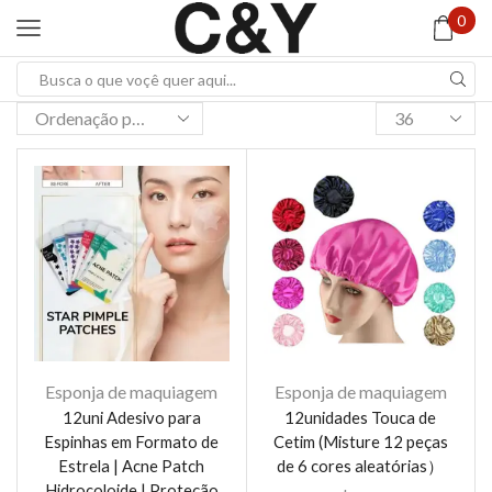
0
Search
input
Products
per
page
Esponja de maquiagem
Esponja de maquiagem
12uni Adesivo para
12unidades Touca de
Espinhas em Formato de
Cetim (Misture 12 peças
Estrela | Acne Patch
de 6 cores aleatórias）
Hidrocoloide | Proteção