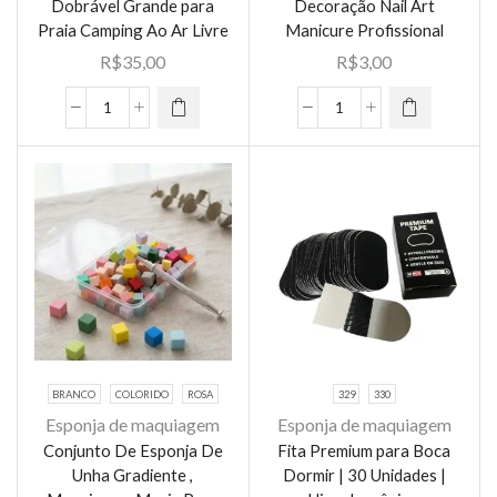
Dobrável Grande para
Decoração Nail Art
produto
produto
Praia Camping Ao Ar Livre⁠
Manicure Profissional
tem várias
tem várias
R$
35,00
R$
3,00
variantes.
variantes.
As opções
As opções
Bolsa
Caviar
podem ser
podem ser
de
Para
escolhidas
escolhidas
Piquenique
Unhas
na página
na página
2
Microesferas
do
do
em
De
produto
produto
1
Metal
Impermeável
Decoração
Tapete
Nail
Dobrável
Art
Grande
Manicure
para
Profissional
BRANCO
COLORIDO
ROSA
329
330
Praia
quantidade
Esponja de maquiagem
Esponja de maquiagem
Camping
Conjunto De Esponja De
Fita Premium para Boca
Ao
Unha Gradiente ,
Dormir | 30 Unidades |
Ar