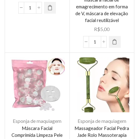
emagrecimento em forma
lixa
de V, máscara de elevação
refeil
facial reutilizável
3mm
R$
5,00
120#/180#/240#
mistura
Máscara
quantidade
de
sono
para
escultura
facial
de
beleza,
redutor
de
queixo
Esponja de maquiagem
Esponja de maquiagem
duplo,
Máscara Facial
Massageador Facial Pedra
máscara
Comprimida Limpeza Pele
Jade Rolo Massoterapia