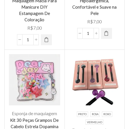
Maquiagem Macia Para
Hipoalergênica,
Este
Livre⁠
Manicure DIY
Confortável e Suave na
Este
produto
quantidade
Estampagem De
Pele
produto
tem várias
Coloração
R$
7,00
tem várias
variantes.
R$
7,00
variantes.
As opções
As opções
Fita
podem ser
Conjunto
podem ser
Premium
escolhidas
De
escolhidas
para
na página
Esponja
na página
Boca
do
De
do
Dormir
produto
Unha
produto
|
Gradiente
30
,
Unidades
Maquiagem
|
Macia
Hipoalergênica,
Para
Confortável
Manicure
e
Esponja de maquiagem
PRETO
ROSA
ROXO
DIY
Suave
Kit 30 Peças Grampos De
VERMELHO
Estampagem
na
Cabelo Estrela Dopamina