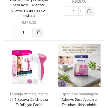
R$
18,00
para Acne | Absorve
Cravos e Espinhas cor
12unidades
mistura
Touca
R$
18,00
de
Cetim
12uni
(Misture
Adesivo
12
para
peças
Espinhas
de
em
6
Formato
cores
de
aleatórias）
Estrela
quantidade
|
Acne
Patch
Esponja de maquiagem
Esponja de maquiagem
Hidrocoloide
5in1 Escova De Limpeza
Adesivo Secativo para
|
Esfoliação Facial
Espinhas Hidrocoloide