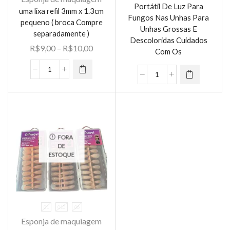
E
Portátil De Luz Para
uma lixa refil 3mm x 1.3cm
Este
Descoloridas
Fungos Nas Unhas Para
pequeno ( broca Compre
produto
Unhas Grossas E
Cuidados
separadamente )
tem várias
Descoloridas Cuidados
Com
Faixa
R$
9,00
–
R$
10,00
variantes.
Com Os
Os
de
As opções
quantidade
preço:
uma
podem ser
Uma
R$9,00
lixa
escolhidas
pequeno
através
refil
na página
Dispositivo
R$10,00
3mm
do
Portátil
x
produto
De
1.3cm
FORA
Luz
DE
pequeno
Para
ESTOQUE
(
Fungos
broca
Nas
Compre
Unhas
separadamente
Para
01
010
06
)
Unhas
Esponja de maquiagem
quantidade
Grossas