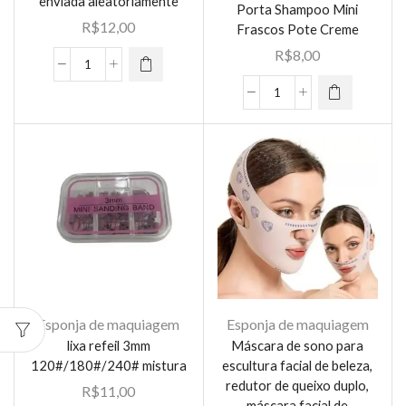
Laterais
enviada aleatoriamente
Porta Shampoo Mini
produto
quantidade
R$
12,00
Frascos Pote Creme
tem várias
R$
8,00
variantes.
Kit
As opções
Esferas
Kit
podem ser
Cromoterapia
Para
escolhidas
E
Viagem
na página
Massagem
Bolsa
do
Facial
Porta
produto
Cor
Shampoo
enviada
Mini
aleatoriamente
Frascos
quantidade
Pote
Creme
quantidade
Esponja de maquiagem
Esponja de maquiagem
lixa refeil 3mm
Máscara de sono para
120#/180#/240# mistura
escultura facial de beleza,
redutor de queixo duplo,
R$
11,00
máscara facial de