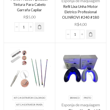
Esponja de maquiagem
Tintura Para Cabelo
Refil Lixa Unha Motor
Este
Garrafa Capilar
Eletrico Profissional
produto
R$
5,00
OLINROVI #240 #180
tem várias
R$
4,00
variantes.
Pente
As opções
Frasco
Refil
podem ser
Aplicador
Lixa
escolhidas
Tintura
Unha
na página
Para
Motor
do
Cabelo
Eletrico
produto
Garrafa
Profissional
Capilar
OLINROVI
quantidade
#240
#180
quantidade
KIT C/4 EXTRATOR COLORIDO
BRANCO
PRETO
Esponja de maquiagem
KIT C/4 EXTRATOR PRATA