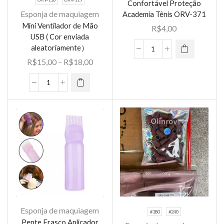
Confortável Proteção
produto
Esponja de maquiagem
Academia Tênis ORV-371
tem várias
Mini Ventilador de Mão
Este
R$
4,00
variantes.
USB ( Cor enviada
produto
As opções
aleatoriamente）
tem várias
Munhequeira
podem ser
Faixa
R$
15,00
–
R$
18,00
variantes.
Esportiva
escolhidas
de
As opções
Ajustável
na página
preço:
Mini
podem ser
Suporte
do
R$15,00
Ventilador
escolhidas
para
produto
através
de
na página
Punho
R$18,00
Mão
do
Leve
USB
produto
Fina
(
Confortável
Cor
Proteção
enviada
Academia
aleatoriamente）
Tênis
quantidade
ORV-
Esponja de maquiagem
371
#180
#240
Pente Frasco Aplicador
quantidade