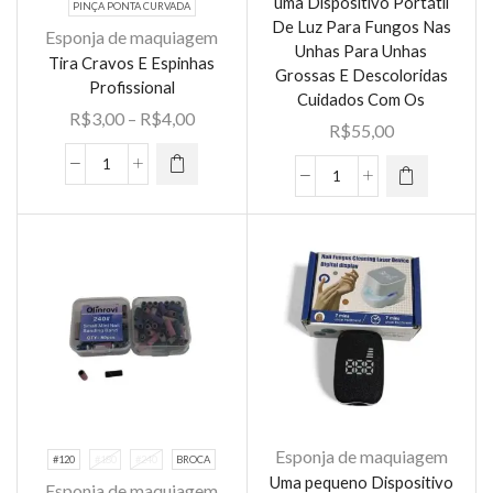
uma Dispositivo Portátil
PINÇA PONTA CURVADA
De Luz Para Fungos Nas
Esponja de maquiagem
Este
Unhas Para Unhas
Este
Tira Cravos E Espinhas
produto
Grossas E Descoloridas
produto
Profissional
tem várias
Cuidados Com Os
tem várias
Faixa
R$
3,00
–
R$
4,00
variantes.
R$
55,00
variantes.
de
As opções
As opções
preço:
Tira
podem ser
uma
podem ser
R$3,00
Cravos
escolhidas
Dispositivo
escolhidas
através
E
na página
Portátil
na página
R$4,00
Espinhas
do
De
do
Profissional
produto
Luz
produto
quantidade
Para
Fungos
Nas
Unhas
Para
Unhas
Esponja de maquiagem
#120
#180
#240
BROCA
Grossas
Uma pequeno Dispositivo
Esponja de maquiagem