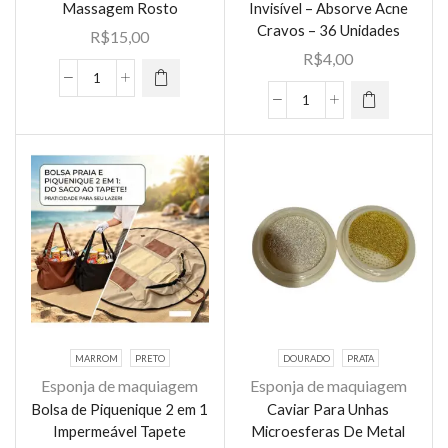
Proteção
Massagem Rosto
Invisível – Absorve Acne
Cravos – 36 Unidades
para
R$
15,00
Acne
R$
4,00
|
5in1
Absorve
Adesivo
Escova
Cravos
Secativo
De
e
para
Limpeza
Espinhas
Espinhas
Esfoliação
cor
Hidrocoloide
Facial
mistura
Invisível
Massagem
quantidade
–
Rosto
Absorve
quantidade
Acne
Cravos
–
MARROM
PRETO
DOURADO
PRATA
36
Esponja de maquiagem
Esponja de maquiagem
Unidades
Bolsa de Piquenique 2 em 1
Caviar Para Unhas
quantidade
Impermeável Tapete
Microesferas De Metal
Este
Este