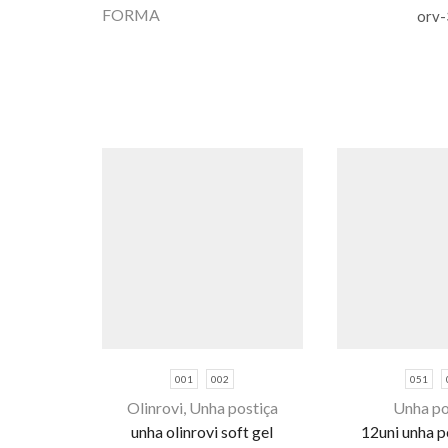
FORMA
orv-
001
002
051
Este
Olinrovi
,
Unha postiça
Unha po
Este
produto
unha olinrovi soft gel
12uni unha po
produto
tem várias