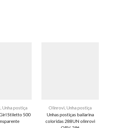
l
,
Unha postiça
Olinrovi
,
Unha postiça
LEITOU
irl Stiletto 500
Unhas postiças bailarina
U
E
nsparente
coloridas 288UN olinrovi
500 Tips
pr
ORV-296