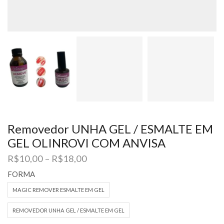
Removedor UNHA GEL / ESMALTE EM
GEL OLINROVI COM ANVISA
Faixa
R$
10,00
–
R$
18,00
de
FORMA
preço:
R$10,00
MAGIC REMOVER ESMALTE EM GEL
através
R$18,00
REMOVEDOR UNHA GEL / ESMALTE EM GEL