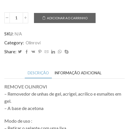
ADICIONAR AO CARRINHO
Removedor
UNHA
GEL
SKU:
N/A
/
Category:
Olinrovi
ESMALTE
Share:
EM
GEL
OLINROVI
COM
DESCRIÇÃO
INFORMAÇÃO ADICIONAL
ANVISA
quantidade
REMOVE OLINROVI
– Removedor de unhas de gel, acrigel, acrílico e esmaltes em
gel.
– A base de acetona
Modo de uso :
– Retirar o selante com uma lixa