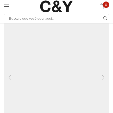
0
Search
input