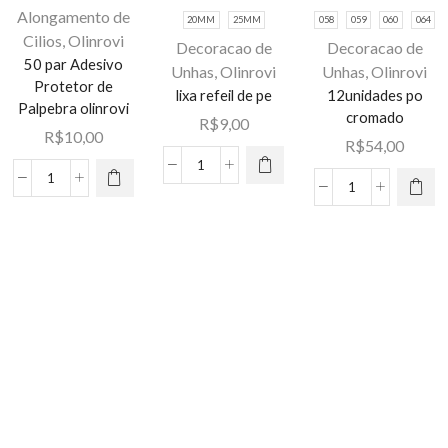
Alongamento de
20MM
25MM
058
059
060
064
Cilios
,
Olinrovi
Decoracao de
Decoracao de
Este
50 par Adesivo
Unhas
,
Olinrovi
Unhas
,
Olinrovi
Este
produto
Protetor de
lixa refeil de pe
12unidades po
produto
tem várias
Palpebra olinrovi
cromado
R$
9,00
tem várias
variantes.
R$
10,00
R$
54,00
variantes.
As opções
As opções
lixa
podem ser
50
12unidades
podem ser
refeil
escolhidas
par
po
escolhidas
de
na página
Adesivo
cromado
na página
pe
do
Protetor
quantidade
do
quantidade
produto
de
produto
Palpebra
olinrovi
quantidade