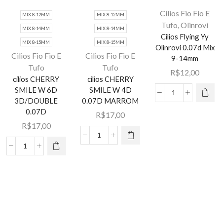
Cilios Fio Fio E
MIX 8-12MM
MIX 8-12MM
Tufo
,
Olinrovi
MIX 8-14MM
MIX 8-14MM
Cilios Flying Yy
MIX 8-15MM
MIX 8-15MM
Olinrovi 0.07d Mix
Cilios Fio Fio E
Cilios Fio Fio E
9-14mm
Tufo
Tufo
R$
12,00
cilios CHERRY
cilios CHERRY
Este
SMILE W 6D
SMILE W 4D
Este
produto
Cilios
3D/DOUBLE
0.07D MARROM
produto
tem várias
Flying
0.07D
R$
17,00
tem várias
variantes.
Yy
R$
17,00
variantes.
As opções
Olinrovi
As opções
cilios
podem ser
0.07d
cilios
podem ser
CHERRY
escolhidas
Mix
CHERRY
escolhidas
SMILE
na página
9-
SMILE
na página
W
do
14mm
W
do
4D
produto
quantidade
6D
produto
0.07D
3D/DOUBLE
MARROM