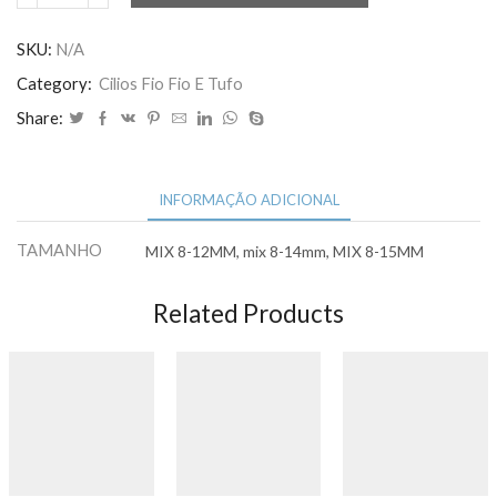
CHERRY
SMILE
SKU:
N/A
W
Category:
Cilios Fio Fio E Tufo
6D
Share:
3D/DOUBLE
0.07D
MARROM
quantidade
INFORMAÇÃO ADICIONAL
TAMANHO
MIX 8-12MM, mix 8-14mm, MIX 8-15MM
Related Products