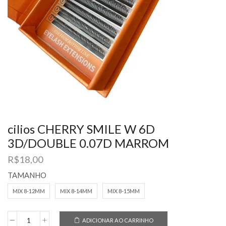
cilios CHERRY SMILE W 6D
3D/DOUBLE 0.07D MARROM
R$
18,00
TAMANHO
MIX 8-12MM
MIX 8-14MM
MIX 8-15MM
ADICIONAR AO CARRINHO
cilios