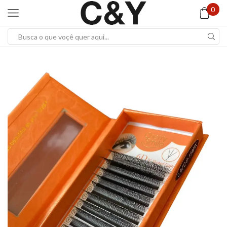
0
Search
input