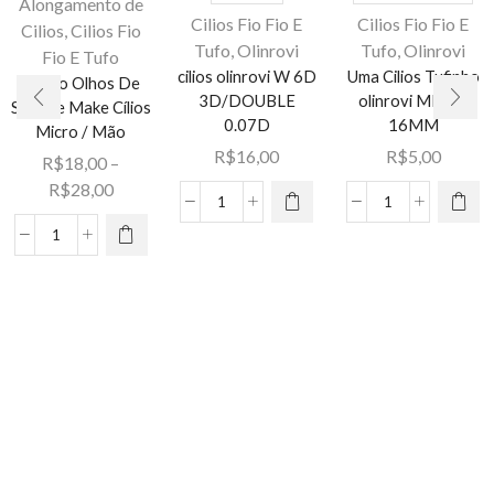
Alongamento de
Cilios Fio Fio E
Cilios Fio Fio E
Cilios
,
Cilios Fio
Tufo
,
Olinrovi
Tufo
,
Olinrovi
Fio E Tufo
cilios olinrovi W 6D
Uma Cilios Tufinho
Este
Este
Treino Olhos De
3D/DOUBLE
olinrovi MIX 8-
Silicone Make Cílios
produto
produto
Este
0.07D
16MM
Micro / Mão
tem várias
tem várias
produto
R$
16,00
R$
5,00
variantes.
variantes.
R$
18,00
–
tem várias
As opções
As opções
Faixa
R$
28,00
variantes.
cilios
Uma
podem ser
podem ser
de
As opções
olinrovi
Cilios
escolhidas
escolhidas
preço:
Treino
podem ser
W
Tufinho
na página
na página
R$18,00
Olhos
escolhidas
6D
olinrovi
do
do
através
De
na página
3D/DOUBLE
MIX
produto
produto
R$28,00
Silicone
do
0.07D
8-
Make
produto
quantidade
16MM
Cílios
quantidade
Micro
/
Mão
quantidade