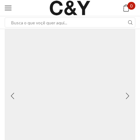
0
Search
input