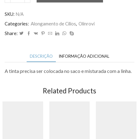
Pigmentada
De
SKU:
N/A
Marcação
Categories:
Alongamento de Cilios
,
Olinrovi
Sobrancelhas
Share:
20m
quantidade
DESCRIÇÃO
INFORMAÇÃO ADICIONAL
A tinta precisa ser colocada no saco e misturada com a linha.
Related Products