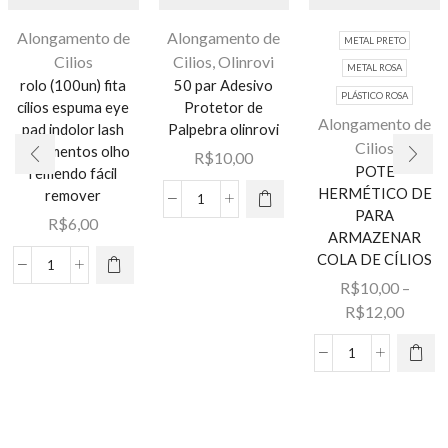
Alongamento de
Alongamento de
METAL PRETO
Cilios
Cilios
,
Olinrovi
METAL ROSA
rolo (100un) fita
50 par Adesivo
PLÁSTICO ROSA
cílios espuma eye
Protetor de
Alongamento de
pad indolor lash
Palpebra olinrovi
Cilios
suprimentos olho
R$
10,00
POTE
remendo fácil
HERMÉTICO DE
remover
50
PARA
R$
6,00
par
ARMAZENAR
Este
Adesivo
COLA DE CÍLIOS
produto
rolo
Protetor
R$
10,00
–
tem várias
(100un)
de
Faixa
R$
12,00
variantes.
fita
Palpebra
de
As opções
cílios
olinrovi
preço:
POTE
podem ser
espuma
quantidade
R$10,
HERMÉTICO
escolhidas
eye
atravé
DE
na página
pad
R$12,
PARA
do
indolor