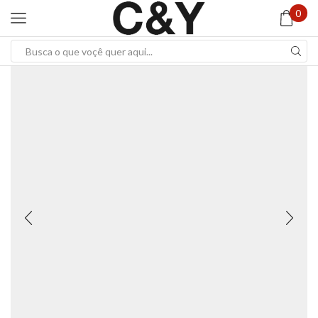
0
Search
input