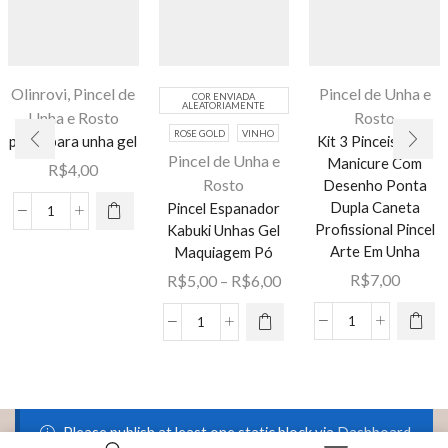
Olinrovi
,
Pincel de
Pincel de Unha e
COR ENVIADA
ALEATORIAMENTE
Unha e Rosto
Rosto
ROSE GOLD
VINHO
pincel para unha gel
Kit 3 Pinceis Para
Pincel de Unha e
Manicure Com
R$
4,00
Rosto
Desenho Ponta
Dupla Caneta
Pincel Espanador
Este
pincel
Profissional Pincel
Kabuki Unhas Gel
produto
para
Arte Em Unha
Maquiagem Pó
tem várias
unha
R$
7,00
Faixa
R$
5,00
–
R$
6,00
variantes.
gel
de
As opções
quantidade
preço:
Kit
Pincel
podem ser
R$5,00
3
Espanador
escolhidas
através
Pinceis
Kabuki
na página
R$6,00
Para
Unhas
do
Manicure
Gel
produto
Please publish at least one static block via
Dashboard