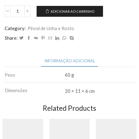
ADICIONAR AO CARRINHO
Kit
De
Pincel
Category:
Pincel de Unha e Rosto
15
Share:
Pincéis
Unha
Decorada
INFORMAÇÃO ADICIONAL
Gel
Acrigel
Peso
60 g
quantidade
Dimensões
20 × 11 × 6 cm
Related Products