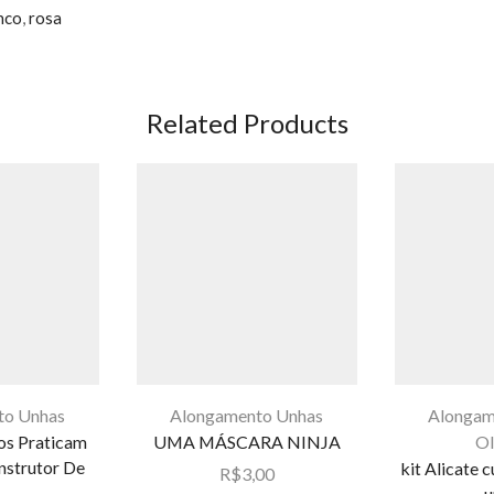
nco
,
rosa
Related Products
to Unhas
Alongamento Unhas
Alongam
os Praticam
UMA MÁSCARA NINJA
Ol
nstrutor De
kit Alicate 
R$
3,00
u