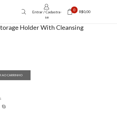
0
R$
0,00
Entrar / Cadastra-
se
 Storage Holder With Cleansing
R AO CARRINHO
s