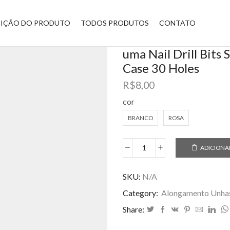
BIÇÃO DO PRODUTO
TODOS PRODUTOS
CONTATO
uma Nail Drill Bits
Case 30 Holes
R$
8,00
cor
BRANCO
ROSA
ADICIONA
uma
Nail
Drill
SKU:
N/A
Bits
Category:
Alongamento Unha
Storage
Holder
Share:
With