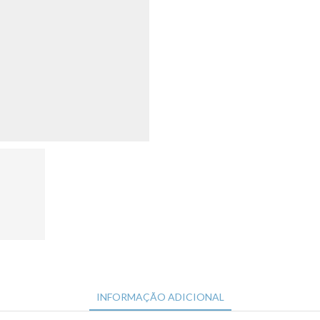
Cleansing
Case
30
Holes
quantidade
INFORMAÇÃO ADICIONAL