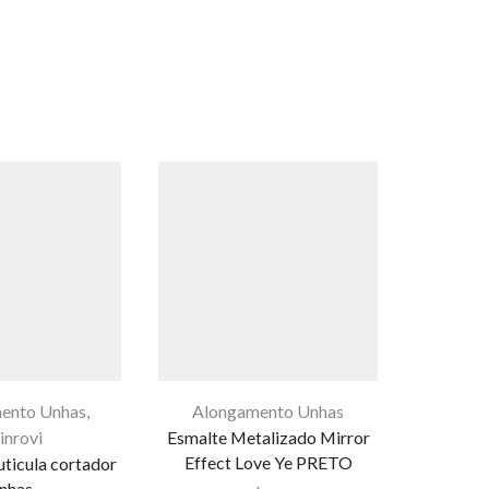
ento Unhas
,
Alongamento Unhas
Alon
inrovi
Esmalte Metalizado Mirror
Cera D
Effect Love Ye PRETO
Boli
cuticula cortador
nhas