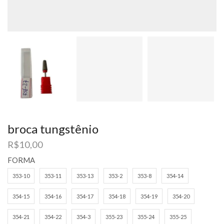
broca tungstênio
R$
10,00
FORMA
353-10
353-11
353-13
353-2
353-8
354-14
354-15
354-16
354-17
354-18
354-19
354-20
354-21
354-22
354-3
355-23
355-24
355-25