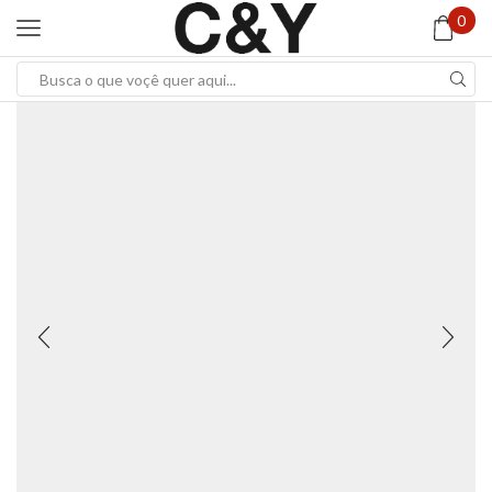
0
Search
input