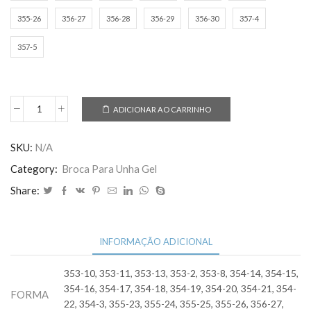
355-26
356-27
356-28
356-29
356-30
357-4
357-5
ADICIONAR AO CARRINHO
broca
tungstênio
quantidade
SKU:
N/A
Category:
Broca Para Unha Gel
Share:
INFORMAÇÃO ADICIONAL
353-10, 353-11, 353-13, 353-2, 353-8, 354-14, 354-15,
354-16, 354-17, 354-18, 354-19, 354-20, 354-21, 354-
FORMA
22, 354-3, 355-23, 355-24, 355-25, 355-26, 356-27,