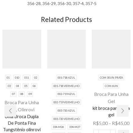
356-28, 356-29, 356-30, 357-4, 357-5
Related Products
01
010
011
02
001-718 AZUL
COM 30UN PRATA
03
04
05
06
001-718 VERMELHO
COM 6UN
Broca Para Unha
07
08
09
002-719 AZUL
Gel
Broca Para Unha
Este
002-719 VERMELHO
kit broca para unha
Gel
,
Olinrovi
produto
003-720 AZUL
gel
Uma Broca Dupla
tem várias
Este
003-720 VERMELHO
F
De Ponta Fina
R$
5,00
–
R$
45,00
variantes.
produto
334-M26
334-M27
Tungstênio olinrovi
d
As opções
tem várias