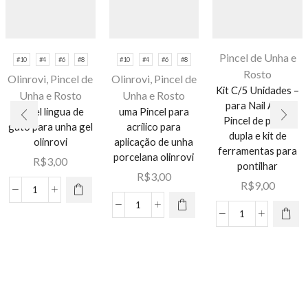
Pincel de Unha e
#10
#4
#6
#8
#10
#4
#6
#8
Rosto
Olinrovi
,
Pincel de
Olinrovi
,
Pincel de
Kit C/5 Unidades –
Unha e Rosto
Unha e Rosto
para Nail Art –
pincel lingua de
uma Pincel para
Este
Pincel de ponta
gato para unha gel
acrílico para
Este
produto
dupla e kit de
olinrovi
aplicação de unha
produto
tem várias
ferramentas para
porcelana olinrovi
R$
3,00
tem várias
variantes.
pontilhar
R$
3,00
variantes.
As opções
R$
9,00
As opções
pincel
podem ser
uma
podem ser
lingua
escolhidas
Kit
Pincel
escolhidas
de
na página
C/5
para
na página
gato
do
Unidades
acrílico
do
para
produto
-
para
produto
unha
para
aplicação
gel
Nail