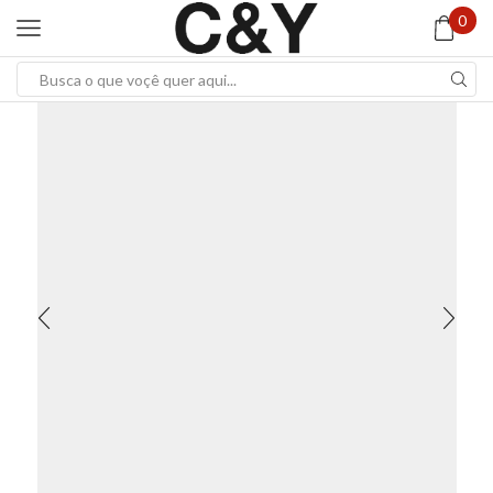
0
Search
input