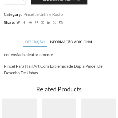
Pincel
Para
Nail
Category:
Pincel de Unha e Rosto
Art
Share:
Com
Extremidade
Dupla
DESCRIÇÃO
INFORMAÇÃO ADICIONAL
Pincel
De
Desenho
cor enviada aleatoriamente
De
Pincel Para Nail Art Com Extremidade Dupla Pincel De
Unhas
quantidade
Desenho De Unhas
Related Products