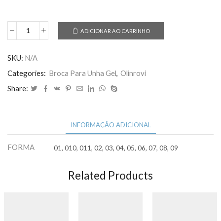
ADICIONAR AO CARRINHO
Uma
Broca
Dupla
SKU:
N/A
De
Categories:
Broca Para Unha Gel
,
Olinrovi
Ponta
Share:
Fina
Tungstênio
olinrovi
quantidade
INFORMAÇÃO ADICIONAL
FORMA
01, 010, 011, 02, 03, 04, 05, 06, 07, 08, 09
Related Products