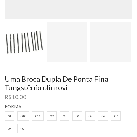
Uma Broca Dupla De Ponta Fina
Tungstênio olinrovi
R$
10,00
FORMA
01
010
011
02
03
04
05
06
07
08
09