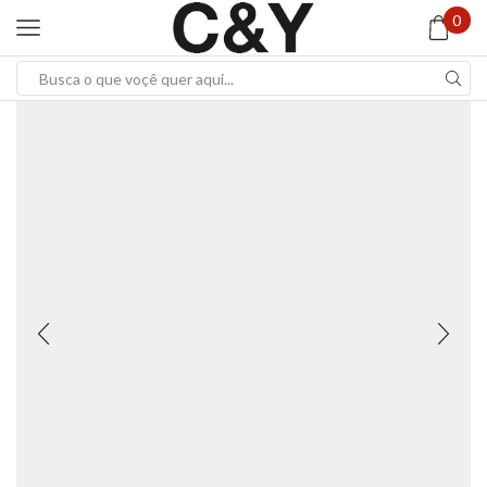
0
Search
input