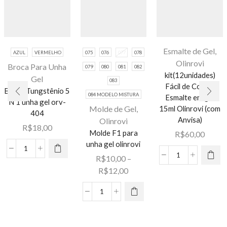
Esmalte de Gel
,
AZUL
VERMELHO
075
076
077
078
Olinrovi
Broca Para Unha
079
080
081
082
kit(12unidades)
Gel
083
Fácil de Colorir
Broca Tungstênio 5
Este
084 MODELO MISTURA
Esmalte em gel
N 1 unha gel orv-
produto
Molde de Gel
,
15ml Olinrovi (com
404
tem várias
Anvisa)
Olinrovi
R$
18,00
variantes.
Molde F1 para
R$
60,00
Este
As opções
unha gel olinrovi
produto
Broca
podem ser
R$
10,00
–
kit(12unidade
tem várias
Tungstênio
escolhidas
Faixa
R$
12,00
Fácil
variantes.
5
na página
de
de
As opções
N
do
preço:
Molde
Colorir
podem ser
1
produto
R$10,00
F1
Esmalte
escolhidas
unha
através
para
em
na página
gel