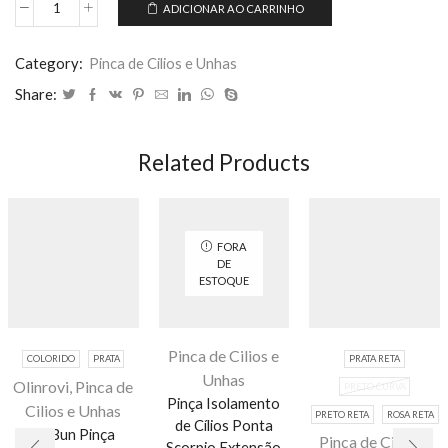
ADICIONAR AO CARRINHO
Pinça
extensão
cílios
Category:
Pinca de Cilios e Unhas
orv-
Share:
355
quantidade
Related Products
FORA
DE
ESTOQUE
Pinca de Cilios e
COLORIDO
PRATA
PRATA RETA
Unhas
Olinrovi
,
Pinca de
PRETO CURVA
Pinça Isolamento
Cilios e Unhas
PRETO RETA
ROSA RETA
de Cílios Ponta
kit 3un Pinça
Este
Pinca de Cilios e
Scorpio Extensão