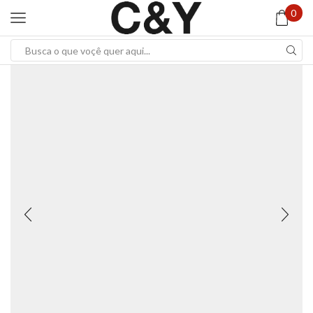
0
Search
input