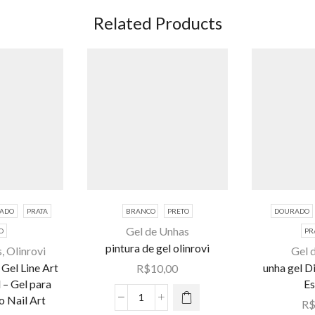
Related Products
ADO
PRATA
BRANCO
PRETO
DOURADO
Este
Gel de Unhas
O
PR
produto
pintura de gel olinrovi
s
,
Olinrovi
Gel 
tem várias
Est
Gel Line Art
unha gel D
R$
10,00
variantes.
produ
– Gel para
Es
As opções
tem vár
 Nail Art
R
pintura
podem ser
variant