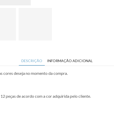
embalagem
pode
mistura
cor（
Não
há
adesivos.
Você
mesmo
pode
pegá-
DESCRIÇÃO
INFORMAÇÃO ADICIONAL
los
e
as cores deseja no momento da compra.
colocar
a
marca
neles.）
12 peças de acordo com a cor adquirida pelo cliente.
quantidade