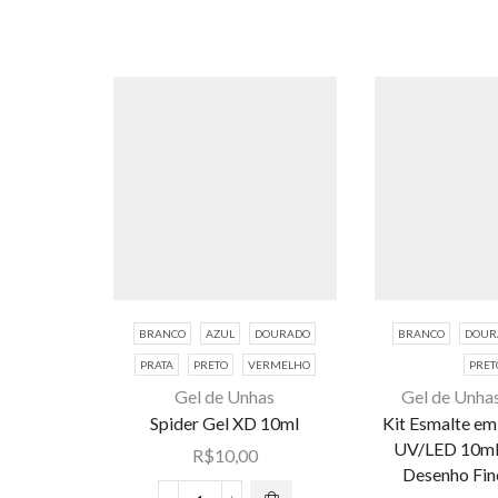
BRANCO
AZUL
DOURADO
BRANCO
DOUR
PRATA
PRETO
VERMELHO
PRET
Este
Gel de Unhas
Gel de Unha
produto
Spider Gel XD 10ml
Kit Esmalte em 
Este
tem várias
UV/LED 10ml 
R$
10,00
produto
variantes.
Desenho Fino
tem várias
As opções