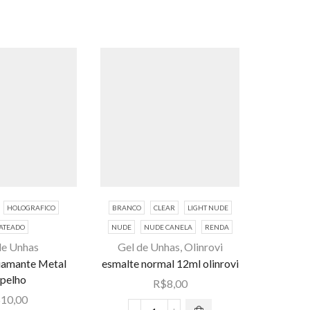
HOLOGRAFICO
BRANCO
CLEAR
LIGHT NUDE
01 
G
ATEADO
NUDE
NUDE CANELA
RENDA
E
Este
Polyge
de Unhas
Gel de Unhas
,
Olinrovi
pr
e
produto
Powder
iamante Metal
esmalte normal 12ml olinrovi
tem 
to
tem várias
pelho
var
R$
8,00
ias
variantes.
$
10,00
As 
es.
As opções