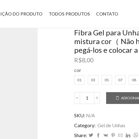
BIÇÃO DO PRODUTO
TODOS PRODUTOS
CONTATO
Fibra Gel para Un
mistura cor（ Não h
pegá-los e colocar 
R$
8,00
cor
01
03
05
07
08
ADICIONA
Fibra
Gel
para
SKU:
N/A
Unhas
Category:
Gel de Unhas
35g
sem
Share: