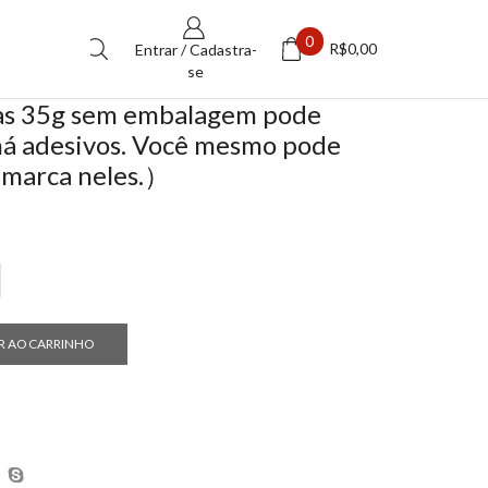
0
R$
0,00
Entrar / Cadastra-
se
has 35g sem embalagem pode
á adesivos. Você mesmo pode
a marca neles.）
R AO CARRINHO