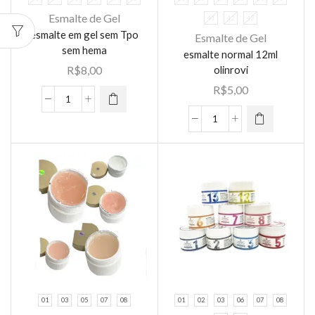
Esmalte de Gel
41
42
43
Este
esmalte em gel sem Tpo
Esmalte de Gel
produto
Este
sem hema
esmalte normal 12ml
tem várias
produto
olinrovi
R$
8,00
variantes.
tem várias
R$
5,00
As opções
variantes.
esmalte
podem ser
As opções
em
escolhidas
esmalte
podem ser
gel
na página
normal
escolhidas
sem
do
12ml
na página
Tpo
produto
olinrovi
do
sem
quantidade
produto
hema
quantidade
01
03
05
07
08
01
02
03
06
07
08