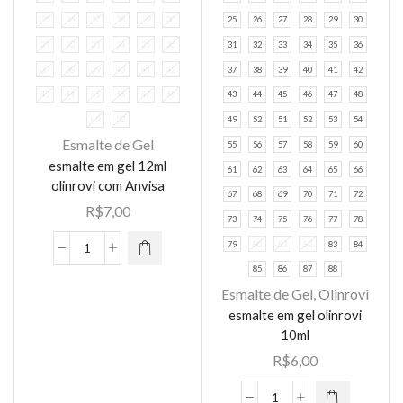
25
26
27
28
29
30
25
26
27
28
29
30
31
32
33
34
35
36
31
32
33
34
35
36
37
38
39
40
41
42
37
38
39
40
41
42
43
44
45
46
47
48
43
44
45
46
47
48
49
52
49
52
51
52
53
54
Esmalte de Gel
55
56
57
58
59
60
Este
esmalte em gel 12ml
produto
61
62
63
64
65
66
olinrovi com Anvisa
tem várias
67
68
69
70
71
72
R$
7,00
variantes.
73
74
75
76
77
78
As opções
79
80
81
82
83
84
esmalte
podem ser
85
86
87
88
em
escolhidas
Esmalte de Gel
,
Olinrovi
Este
gel
na página
esmalte em gel olinrovi
produto
12ml
do
10ml
tem várias
olinrovi
produto
R$
6,00
variantes.
com
As opções
Anvisa