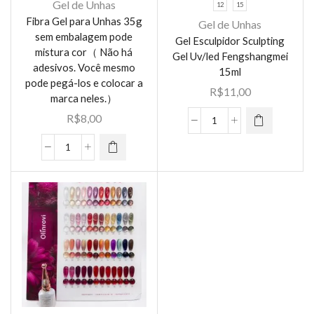
Gel de Unhas
12
15
Fibra Gel para Unhas 35g
Gel de Unhas
sem embalagem pode
Gel Esculpidor Sculpting
Este
mistura cor（ Não há
Gel Uv/led Fengshangmei
produto
adesivos. Você mesmo
Este
15ml
tem várias
pode pegá-los e colocar a
produto
R$
11,00
variantes.
marca neles.）
tem várias
As opções
R$
8,00
variantes.
Gel
podem ser
As opções
Esculpidor
escolhidas
Fibra
podem ser
Sculpting
na página
Gel
escolhidas
Gel
do
para
na página
Uv/led
produto
Unhas
do
Fengshangmei
35g
produto
15ml
sem
quantidade
embalagem
pode
mistura
cor（