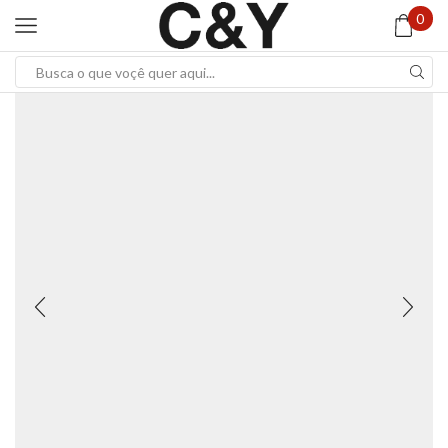
0
Search
input