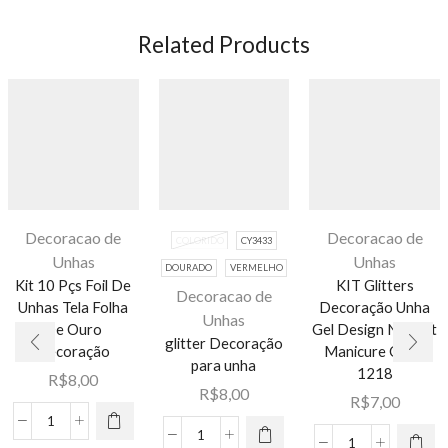
Related Products
Decoracao de
Decoracao de
COLORIDO
CY3433
Unhas
Unhas
DOURADO
VERMELHO
Kit 10 Pçs Foil De
KIT Glitters
Decoracao de
Unhas Tela Folha
Decoração Unha
Unhas
Este
De Ouro
Gel Design Nail Art
glitter Decoração
produto
Decoração
Manicure ORV-
para unha
1218
tem várias
R$
8,00
R$
8,00
variantes.
R$
7,00
As opções
Kit
glitter
podem ser