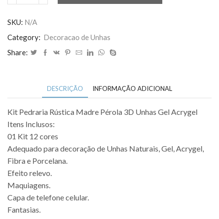
Pedraria
Rústica
SKU:
N/A
Madre
Category:
Decoracao de Unhas
Pérola
Share:
Unha
quantidade
DESCRIÇÃO
INFORMAÇÃO ADICIONAL
Kit Pedraria Rústica Madre Pérola 3D Unhas Gel Acrygel
Itens Inclusos:
01 Kit 12 cores
Adequado para decoração de Unhas Naturais, Gel, Acrygel,
Fibra e Porcelana.
Efeito relevo.
Maquiagens.
Capa de telefone celular.
Fantasias.