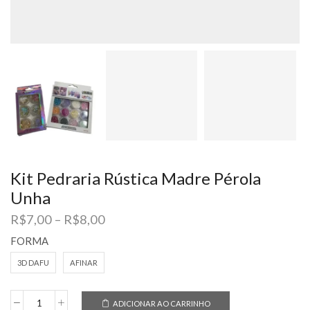
Kit Pedraria Rústica Madre Pérola
Unha
Faixa
R$
7,00
–
R$
8,00
de
FORMA
preço:
R$7,00
3D DAFU
AFINAR
através
R$8,00
ADICIONAR AO CARRINHO
Kit