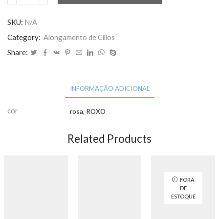
De
Silicone
SKU:
N/A
Gel
Category:
Alongamento de Cilios
Para
Share:
Extensão
de
Cílios
2.5cm
INFORMAÇÃO ADICIONAL
x
3.6m
cor
rosa
,
ROXO
quantidade
Related Products
FORA
DE
ESTOQUE