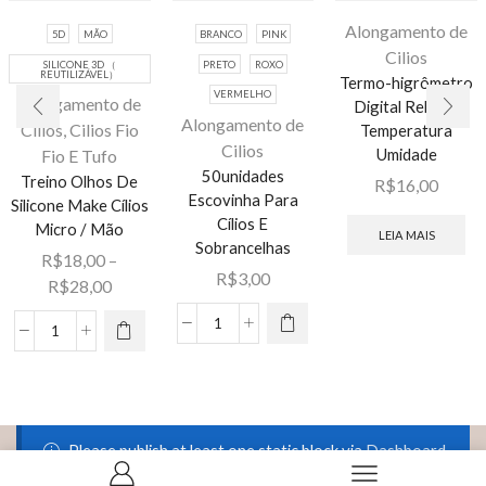
Alongamento de
5D
MÃO
BRANCO
PINK
Cilios
SILICONE 3D （
PRETO
ROXO
REUTILIZÁVEL）
Termo-higrômetro
VERMELHO
Alongamento de
Digital Relógio
Alongamento de
Cilios
,
Cilios Fio
Temperatura
Cilios
Umidade
Fio E Tufo
50unidades
Treino Olhos De
R$
16,00
Escovinha Para
Este
Silicone Make Cílios
Este
Cílios E
Micro / Mão
produto
LEIA MAIS
produto
Sobrancelhas
tem várias
R$
18,00
–
tem várias
R$
3,00
variantes.
Faixa
R$
28,00
variantes.
As opções
de
As opções
50unidades
podem ser
preço:
Treino
podem ser
Escovinha
escolhidas
R$18,00
Olhos
escolhidas
Para
na página
através
De
na página
Cílios
do
R$28,00
Silicone
do
E
produto
Make
produto
Please publish at least one static block via
Dashboard
Sobrancelhas
Cílios
-> Static Blocks