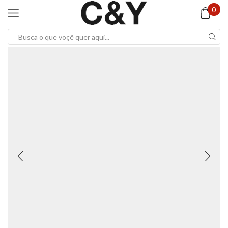
0
Search
input