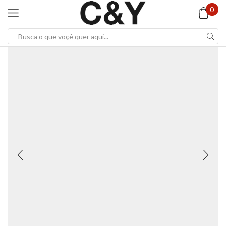
0
Search
input