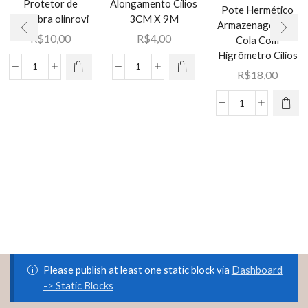
Protetor de
Alongamento Cílios
Pote Hermético
Palpebra olinrovi
3CM X 9M
Armazenagem De
Este
R$
10,00
R$
4,00
Cola Com
produto
Higrômetro Cílios
tem várias
50
Fitas
R$
18,00
variantes.
par
Micropore
As opções
Adesivo
Alongamento
Pote
podem ser
Protetor
Cílios
Hermético
escolhidas
de
3CM
Armazenage
na página
Palpebra
X
De
do
olinrovi
9M
Cola
produto
quantidade
quantidade
Com
Higrômetro
Cílios
quantidade
Please publish at least one static block via
Dashboard
-> Static Blocks