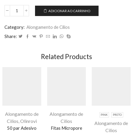
ADICIONAR AO CARRINHO
Drawstring
Pouch
Beam
Category:
Alongamento de Cilios
Storage
Share:
Bag
Frosted
50
Related Products
Pcs
quantidade
Alongamento de
Alongamento de
PINK
PRETO
Cilios
,
Olinrovi
Cilios
Alongamento de
50 par Adesivo
Fitas Micropore
Cilios