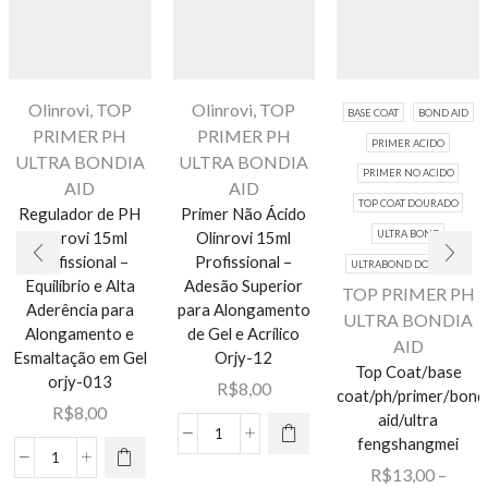
Olinrovi
,
TOP
Olinrovi
,
TOP
BASE COAT
BOND AID
PRIMER PH
PRIMER PH
PRIMER ACIDO
ULTRA BONDIA
ULTRA BONDIA
PRIMER NO ACIDO
AID
AID
TOP COAT DOURADO
Regulador de PH
Primer Não Ácido
ULTRA BOND
Olinrovi 15ml
Olinrovi 15ml
Profissional –
Profissional –
ULTRABOND DOURADO
Equilíbrio e Alta
Adesão Superior
TOP PRIMER PH
Aderência para
para Alongamento
ULTRA BONDIA
Alongamento e
de Gel e Acrílico
AID
Esmaltação em Gel
Orjy-12
Top Coat/base
orjy-013
R$
8,00
coat/ph/primer/bond
R$
8,00
aid/ultra
Este
fengshangmei
Primer
produto
Regulador
Não
R$
13,00
–
tem várias