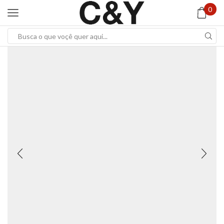
0
Search
input