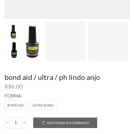
bond aid / ultra / ph lindo anjo
R$
6,00
FORMA
BOND AID
ULTRA BOND
ADICIONAR AO CARRINHO
bond
aid