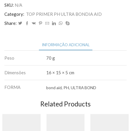
/
SKU:
N/A
ultra
Category:
TOP PRIMER PH ULTRA BONDIA AID
/
Share:
ph
lindo
anjo
quantidade
INFORMAÇÃO ADICIONAL
Peso
70 g
Dimensões
16 × 15 × 5 cm
FORMA
bond aid, PH, ULTRA BOND
Related Products