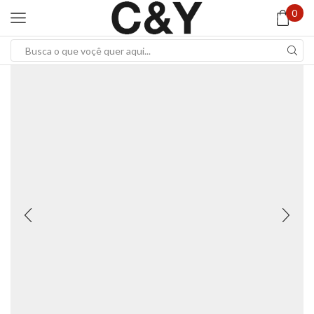
0
Search
input