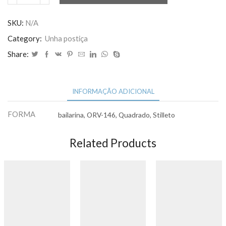
Placas
Display
SKU:
N/A
Unhas
Category:
Unha postiça
Postiça
Share:
Mostruário
/esmalte
quantidade
INFORMAÇÃO ADICIONAL
FORMA
bailarina, ORV-146, Quadrado, Stilleto
Related Products