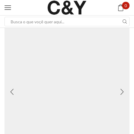
0
Search
input