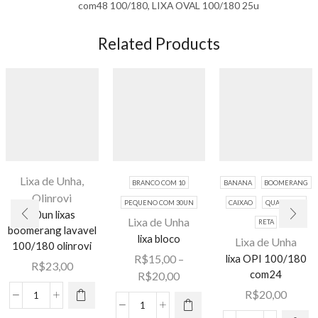
com48 100/180, LIXA OVAL 100/180 25u
Related Products
Lixa de Unha
,
BRANCO COM 10
BANANA
BOOMERANG
Olinrovi
PEQUENO COM 30UN
CAIXAO
QUADRADO
20un lixas
Lixa de Unha
RETA
Este
boomerang lavavel
lixa bloco
Lixa de Unha
produto
100/180 olinrovi
Este
lixa OPI 100/180
R$
15,00
–
tem várias
produto
R$
23,00
com24
Faixa
R$
20,00
variantes.
tem várias
de
R$
20,00
As opções
variantes.
20un
preço:
lixa
podem ser
As opções