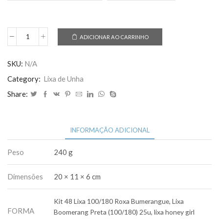
ADICIONAR AO CARRINHO
Lixa
Honey
Girl
SKU:
N/A
Para
Category:
Lixa de Unha
Unha
Share:
Gel
quantidade
INFORMAÇÃO ADICIONAL
Peso
240 g
Dimensões
20 × 11 × 6 cm
Kit 48 Lixa 100/180 Roxa Bumerangue, Lixa
FORMA
Boomerang Preta (100/180) 25u, lixa honey girl