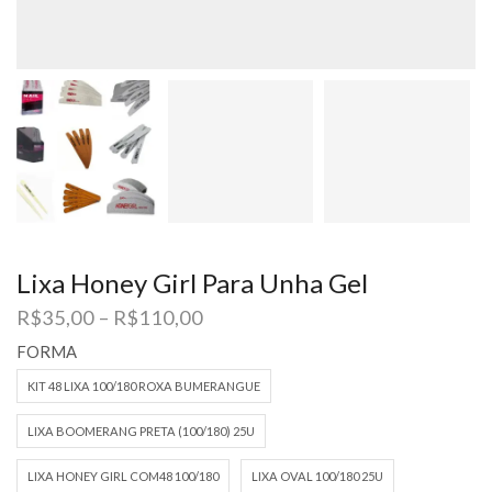
Lixa Honey Girl Para Unha Gel
Faixa
R$
35,00
–
R$
110,00
de
FORMA
preço:
R$35,00
KIT 48 LIXA 100/180 ROXA BUMERANGUE
através
R$110,00
LIXA BOOMERANG PRETA (100/180) 25U
LIXA HONEY GIRL COM48 100/180
LIXA OVAL 100/180 25U