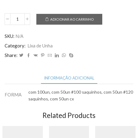
ADICIONAR AO CARRINHO
Refil
Lixa
Unha
SKU:
N/A
Motor
Category:
Lixa de Unha
Eletrico
Share:
Profissional
quantidade
INFORMAÇÃO ADICIONAL
com 100un, com 50un #100 saquinhos, com 50un #120
FORMA
saquinhos, com 50un cx
Related Products