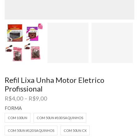
Refil Lixa Unha Motor Eletrico
Profissional
Faixa
R$
4,00
–
R$
9,00
de
FORMA
preço:
R$4,00
COM 100UN
COM 50UN #100 SAQUINHOS
através
R$9,00
COM 50UN #120 SAQUINHOS
COM 50UN CX