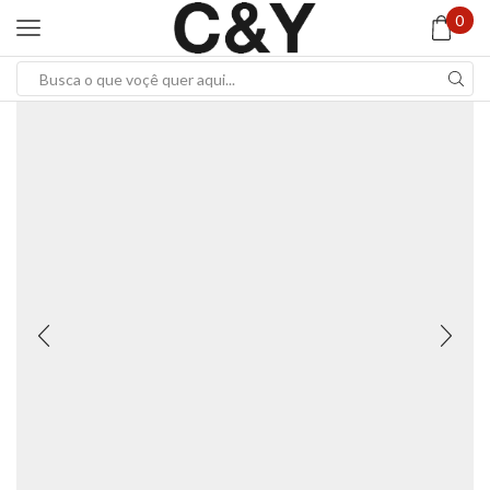
0
Search
input