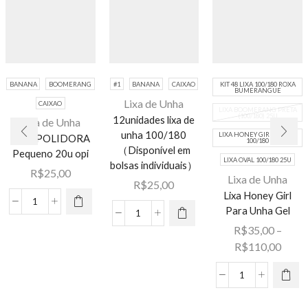
BANANA
BOOMERANG
#1
BANANA
CAIXAO
KIT 48 LIXA 100/180 ROXA
BUMERANGUE
Lixa de Unha
CAIXAO
LIXA BOOMERANG PRETA
(100/180) 25U
12unidades lixa de
Lixa de Unha
Este
unha 100/180
LIXA HONEY GIRL COM48
Este
LIXA POLIDORA
produto
100/180
（Disponível em
Pequeno 20u opi
produto
tem várias
LIXA OVAL 100/180 25U
bolsas individuais）
tem várias
R$
25,00
variantes.
Lixa de Unha
R$
25,00
variantes.
As opções
Lixa Honey Girl
Este
As opções
LIXA
podem ser
Para Unha Gel
produto
12unidades
podem ser
POLIDORA
escolhidas
R$
35,00
–
tem várias
lixa
escolhidas
Pequeno
na página
Faixa
R$
110,00
variantes.
de
na página
20u
do
de
As opções
unha
do
opi
produto
preço
Lixa
podem ser
100/180
produto
quantidade
R$35
Honey
escolhidas
（Disponível