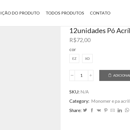
BIÇÃO DO PRODUTO
TODOS PRODUTOS
CONTATO
12unidades Pó Acríl
R$
72,00
cor
EZ
XD
ADICIONA
12unidades
Pó
Acrílico
SKU:
N/A
Para
Category:
Monomer e pa acril
Unhas
colorido
Share:
quantidade