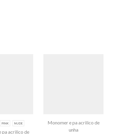
Monomer e pa acrilico de
PINK
NUDE
unha
pa acrilico de
Honey G