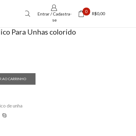
0
R$
0,00
Entrar / Cadastra-
se
ico Para Unhas colorido
R AO CARRINHO
ico de unha