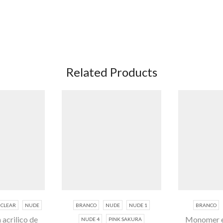
Related Products
CLEAR
NUDE
BRANCO
NUDE
NUDE 1
BRANCO
acrilico de
Monomer e 
NUDE 4
PINK SAKURA