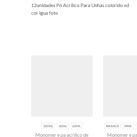
12unidades Pó Acrílico Para Unhas colorido xd
cor igua foto
100ML
30ML
60ML
BRANCO
PINK
Monomer e pa acrilico de
Monomer e pa 