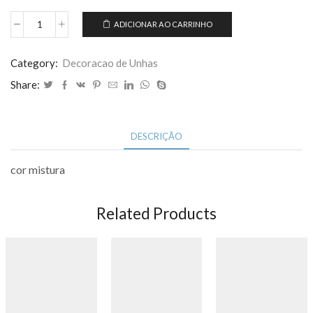
ADICIONAR AO CARRINHO
12unidades
glitter
Decoração
Category:
Decoracao de Unhas
para
Share:
unha
quantidade
DESCRIÇÃO
cor mistura
Related Products