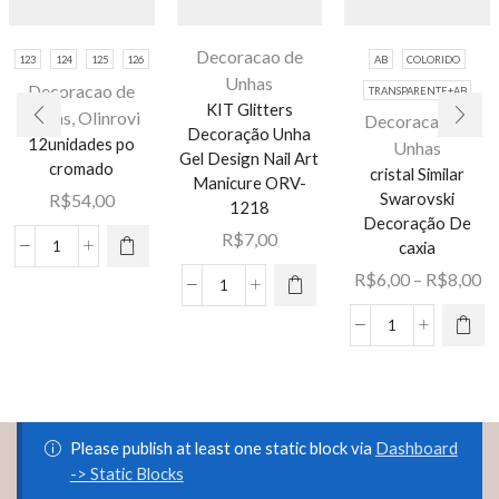
Decoracao de
123
124
125
126
AB
COLORIDO
Unhas
Decoracao de
TRANSPARENTE+AB
KIT Glitters
Unhas
,
Olinrovi
Decoracao de
Este
Decoração Unha
12unidades po
Unhas
produto
Gel Design Nail Art
cromado
cristal Similar
tem várias
Manicure ORV-
Swarovski
R$
54,00
Este
variantes.
1218
Decoração De
produto
As opções
R$
7,00
caxia
12unidades
tem várias
podem ser
Fa
R$
6,00
–
R$
8,00
po
variantes.
escolhidas
KIT
de
cromado
As opções
na página
Glitters
pr
cristal
quantidade
podem ser
do
Decoração
R$
Similar
escolhidas
produto
Unha
at
Swarovski
na página
Gel
R$
Decoração
do
Design
De
produto
Please publish at least one static block via
Dashboard
Nail
caxia
-> Static Blocks
Art
quantidade