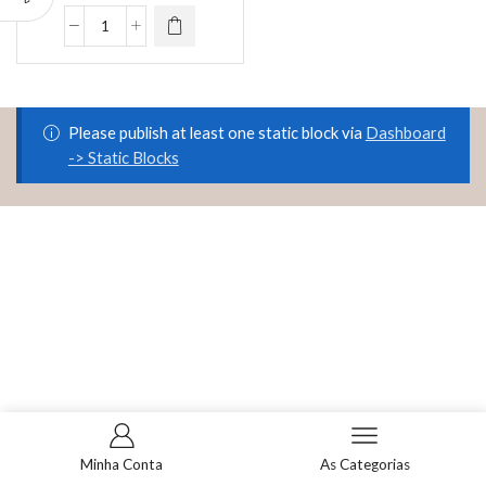
caneta
Lixadeira
De
Unha
Please publish at least one static block via
Dashboard
Elétrica
-> Static Blocks
110v-
220v
quantidade
Minha Conta
As Categorias