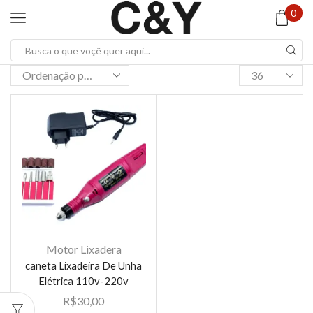
0
Search
input
Products
per
page
Motor Lixadera
caneta Lixadeira De Unha
Elétrica 110v-220v
R$
30,00