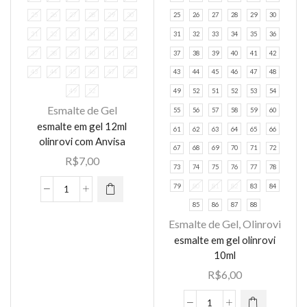
25
26
27
28
29
30
25
26
27
28
29
30
31
32
33
34
35
36
31
32
33
34
35
36
37
38
39
40
41
42
37
38
39
40
41
42
43
44
45
46
47
48
43
44
45
46
47
48
49
52
49
52
51
52
53
54
Esmalte de Gel
55
56
57
58
59
60
Este
esmalte em gel 12ml
produto
61
62
63
64
65
66
olinrovi com Anvisa
tem várias
67
68
69
70
71
72
R$
7,00
variantes.
73
74
75
76
77
78
As opções
79
80
81
82
83
84
esmalte
podem ser
85
86
87
88
em
escolhidas
Esmalte de Gel
,
Olinrovi
Este
gel
na página
esmalte em gel olinrovi
produto
12ml
do
10ml
tem várias
olinrovi
produto
R$
6,00
variantes.
com
As opções
Anvisa